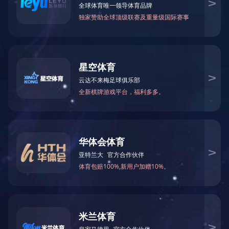


