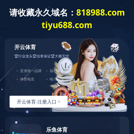
当前位置：首页
新闻资讯
公司新闻
变频水泵与普通泵相比较的优势
来源：http://tdpump.com/
时间：2022-03-15
变频指的是电机,常说的变频水泵应该是变频电机带动的水泵;变频也就是可调节频率,变频电机就是可以调节转速调节流量,达到节能的目的,还有启动电流小,维护工
作量小的优点.
那么变频水泵与普通泵相比优势在哪，下面技术人员为大家介绍一下
1、变频泵节电：
优化的节能控制软件，使水泵实现最大限度地节能运行;
2、变频泵节水：
根据实际用水情况设定管网压力，自动控制水泵出水量，减少了水的跑、漏现象;
3、变频泵运行可靠：
由变频器实现泵的软起动，使水泵实现由工频到变频的无冲击切换，防止管网冲击、避免管网压力超限，管道破裂。
4、变频泵联网功能：
变频泵采用全中文工控组态软件，实时各个站点，如电机的电压、电流、工作频率、管网压力及流量等。并且能够累积每个站点的用电量，累积每台泵的出水量，
同时提供各种形式的打印报表，以便分析统计。
5、变频泵 控制灵活：
分段供水，定时供水，手动选择工作方式。
6、变频泵自我保护功能完善：
如某台泵出现故障，主动向上位机发出报警信息，同时启动备用泵，以维持供水平衡。万一自控系统出现故障，用户可以直接操作手动系统，以保护供水。
返回列表

上一篇
多级离心泵的调节方式有哪些
下一篇
多级泵叶轮磨损的原因及判断标准
辽ICP备09009061号-1
辽公网安备000000
版权所有：华体会平台
技术支持：辽宁华睿科技有限公司
地址：
辽宁省葫芦岛市高桥经济开发区
开云官方注册
|
华体会平台
|
开云网页版页面
|
aty爱体育·(中国)
平台官方网站
|
华体会平台
|
华体会在线登陆
|
hth官方网页版
_hth（中国）
|
8XBET平台
|
开云网页版
|