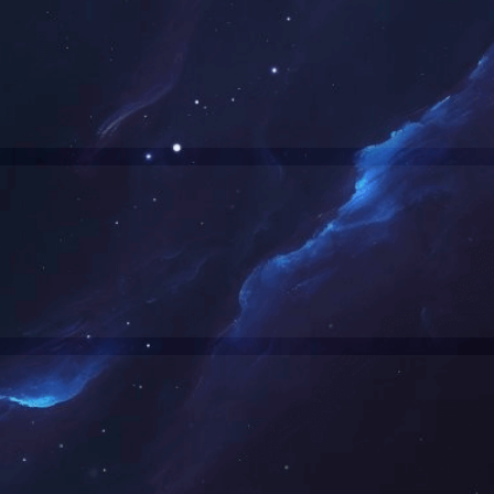
向上)，排出口垂直向上。泵的吸入段、中段、吐出段用拉紧螺栓联结成一体。泵由吸入段、中段、吐出段、叶轮、轴、导叶、导叶套和平衡盘等主要零部件组成。转子的轴
。介质温度不大于80℃，它适用于矿山排水和工厂、城市建筑供水，远距离输水等场合。
用。介质温度不大于104℃，适用于小型锅炉给水或输送热水和类似热水的介质。
心泵。MD型泵环保节能，耐磨性好，寿命长，特别适用于矿山排水，输送固体颗粒含量不大于1.5%(颗粒直径小于0.5mm)的矿井水及其他类似液体，液体温度不高于80
粒，有腐蚀性的液体。主要用于化工、石油、冶金、轻工、印染、制药、环保、海水淡化、海上采油及矿山等工业部门。
)平台官方网站
|
华体会平台
|
华体会在线登陆
|
hth官方网页版_ht