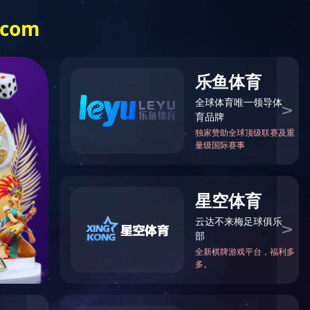
全国服务热

线
0429-4561565
样本下载
下属企业
联系我们
D型卧式多级离心泵
产品概述：
D型多级
分段式卧式离心泵是
我公司依据三维湍流
理论，应用 CAD 及
CFD 软件设计的高效
节能更新换代产品，
根据输入介质、温度
派生出DG、MD、DF
系列泵。

查看产品参数