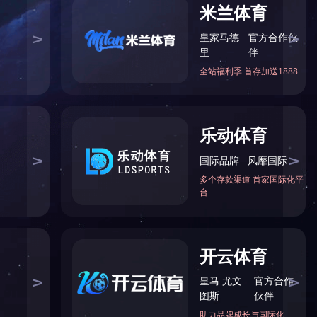

向力由平衡盘平衡，轴承采用滚动轴承，用润滑脂润滑。轴封采用填料密封或机械密封。在密封腔中通入有一定压力的水起水封作用。从驱动端方

联系

一键
℃。

TO
微信公
众号
扫一扫
关注我
们
辽ICP备09009061号-1
辽公网安备21140402000123号
h（中国）
|
8XBET平台
|
开云网页版
|