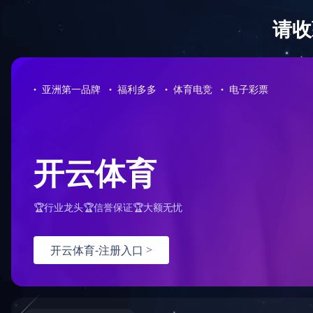
首页
华体会(中国)
产品展厅
当前位置：首页
产品展厅
通达产品
产品展厅
大
大
D、MD、DG、DF卧式多级离心泵
型
型
S(R)、Sh(R)型中开泵


TDOS型双吸中开离心泵
高吸程矿用卧式多级泵
MD(P)型煤矿耐用多级离心泵(自平衡)
MD(SSP)型双入口对称平衡泵
ZDG、DG型次高压锅炉给水泵
DL、LG单吸多级立式离心泵
单级单吸立式离心泵
IS、ISR单级单吸卧式离心泵
ISW、ISZ型卧式直联泵(管道泵）
WQ型无堵塞潜水排污泵
型号意义
QJ系列潜水电泵
配件专区